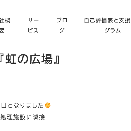
社概
サー
ブロ
自己評価表と支援
要
ビス
グ
グラム
『虹の広場』
一日となりました
水処理施設に隣接