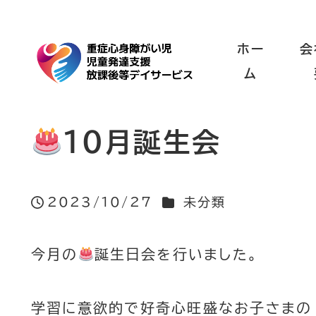
ホー
会
ム
10月誕生会
カテゴリー
2023/10/27
未分類
投稿日
今月の
誕生日会を行いました。
学習に意欲的で好奇心旺盛なお子さまの